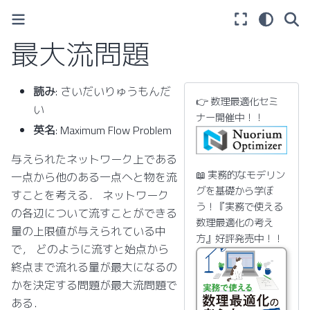
最大流問題
読み
: さいだいりゅうもんだ
👉 数理最適化セミ
い
ナー開催中！！
英名
: Maximum Flow Problem
与えられたネットワーク上である
📖 実務的なモデリン
一点から他のある一点へと物を流
グを基礎から学ぼ
すことを考える． ネットワーク
う！『実務で使える
の各辺について流すことができる
数理最適化の考え
量の上限値が与えられている中
方』好評発売中！！
で， どのように流すと始点から
終点まで流れる量が最大になるの
かを決定する問題が最大流問題で
ある．