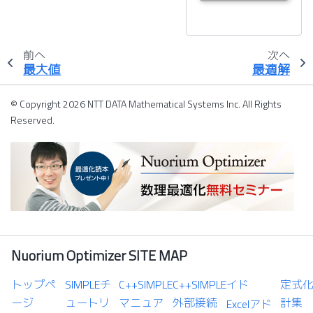
前へ
次へ
最大値
最適解
© Copyright 2026 NTT DATA Mathematical Systems Inc. All Rights
Reserved.
Nuorium Optimizer SITE MAP
トップペ
SIMPLEチ
C++SIMPLE
C++SIMPLE
イド
定式
ージ
ュートリ
マニュア
外部接続
計集
Excelアド