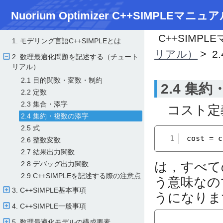
Nuorium Optimizer C++SIMPLEマニュア
C++SIMPL
1. モデリング言語C++SIMPLEとは
リアル）
2
2. 数理最適化問題を記述する（チュート
リアル）
2.1 目的関数・変数・制約
2.4 集
2.2 定数
2.3 集合・添字
コスト定
2.4 集約・複数の添字
2.5 式
1
cost = c
2.6 整数変数
2.7 結果出力関数
は，すべて
2.8 デバッグ出力関数
2.9 C++SIMPLEを記述する際の注意点
う意味なの
3. C++SIMPLE基本事項
うになりま
4. C++SIMPLE一般事項
5. 数理最適化モデルの構成要素