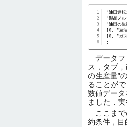
1
"油田運転コ
2
"製品ノルマ
3
"油田の生
4
[0, "重油
5
[0, "ガス
6
;
データファ
ス，タブ，
の生産量”
ることがで
数値データ
ました．実
ここまでの
約条件，目