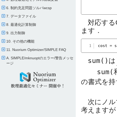
6. 制約充足問題ソルバwcsp
7. データファイル
対応するC
8. 最適化計算制御
ます．
9. 出力制御
10. その他の機能
1
cost = s
11. Nuorium Optimizer/​SIMPLE FAQ
A. SIMPLE/​mknuoptのエラー/​警告メッセ
sum()
は
ージ
sum
の書式を持
次にノル
考えますが