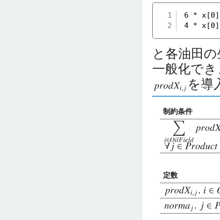
1
6 * x[0
2
4 * x[0
と各油田の
一般化でき
を導
制約条件
定数
,
,