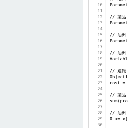
10
Parame
11
12
// 製品
13
Parame
14
15
// 油田
16
Parame
17
18
// 油
19
Variab
20
21
// 運
22
Object
23
cost = 
24
25
// 製品
26
sum(pro
27
28
// 油
29
0 <= x[
30