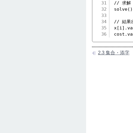
31
// 求解
32
solve()
33
34
// 結果
35
x[i].va
36
cost.va
2.3 集合・添字