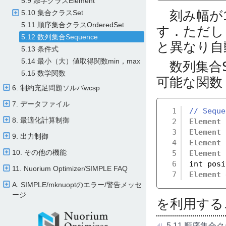
5.9 添字クラスElement
刻み幅が1
5.10 集合クラスSet
5.11 順序集合クラスOrderedSet
す．ただし
5.12 数列集合Sequence
と異なり自
5.13 条件式
5.14 最小（大）値取得関数min，max
数列集合
5.15 数学関数
可能な関数
6. 制約充足問題ソルバwcsp
7. データファイル
1
// Seq
8. 最適化計算制御
2
Element
3
Element
9. 出力制御
4
Element
10. その他の機能
5
Element
6
int posi
11. Nuorium Optimizer/​SIMPLE FAQ
7
Element
A. SIMPLE/​mknuoptのエラー/​警告メッセ
ージ
を利用する
5.11 順序集合クラ