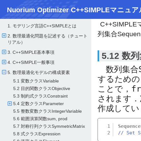
Nuorium Optimizer C++SIMPLEマニュア
C++SIMPL
1. モデリング言語C++SIMPLEとは
列集合Sequen
2. 数理最適化問題を記述する（チュート
リアル）
3. C++SIMPLE基本事項
5.12 数
4. C++SIMPLE一般事項
数列集合
5. 数理最適化モデルの構成要素
するための
5.1 変数クラスVariable
ことで，
f
5.2 目的関数クラスObjective
5.3 制約式クラスConstraint
されます．
5.4 定数クラスParameter
作成してい
5.5 整数変数クラスIntegerVariable
5.6 範囲演算関数sum, prod
1
Sequence
5.7 対称行列クラスSymmetricMatrix
2
// Set 
5.8 式クラスExpression