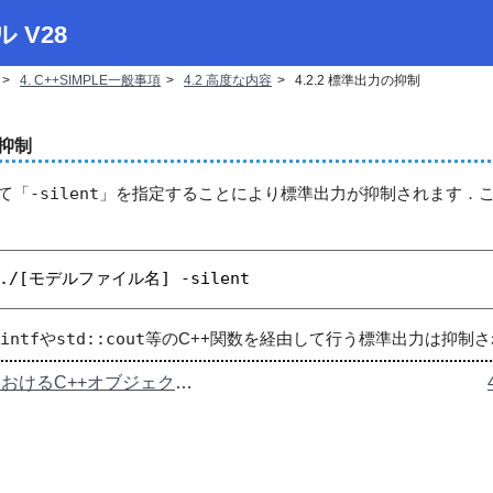
ル V28
4. C++SIMPLE一般事項
4.2 高度な内容
4.2.2 標準出力の抑制
の抑制
て「
-silent
」を指定することにより標準出力が抑制されます．
% ./[モデルファイル名] -silent
intf
や
std::cout
等のC++関数を経由して行う標準出力は抑制
4.2.1 外部接続におけるC++オブジェクトの宣言と代入