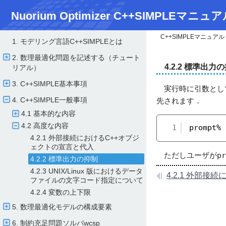
Nuorium Optimizer C++SIMPLEマニュア
C++SIMPLEマニュアル
1. モデリング言語C++SIMPLEとは
2. 数理最適化問題を記述する（チュート
4.2.2 標準出力
リアル）
3. C++SIMPLE基本事項
実行時に引数とし
4. C++SIMPLE一般事項
先されます．
4.1 基本的な内容
4.2 高度な内容
1
prompt
4.2.1 外部接続におけるC++オブジ
ェクトの宣言と代入
ただしユーザが
pr
4.2.2 標準出力の抑制
4.2.3 UNIX/​Linux 版におけるデータ
ファイルの文字コード指定について
4.2.4 変数の上下限
5. 数理最適化モデルの構成要素
6. 制約充足問題ソルバwcsp