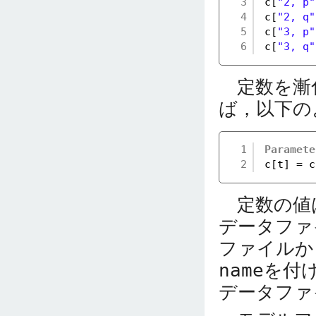
3
c[
"2, p"
4
c[
"2, q"
5
c[
"3, p"
6
c[
"3, q"
定数を漸
ば，以下の
1
Paramete
2
c[t] = c
定数の値
データファ
ファイルか
name
を付
データファ