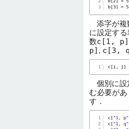
2
b[2] = 5
3
b[3] = 5
添字が複数
に設定する
数
c[1, p]
p]
,
c[3, 
1
c[i, j] 
個別に設定
む必要があ
す．
1
c[
"1, p"
2
c[
"1, q"