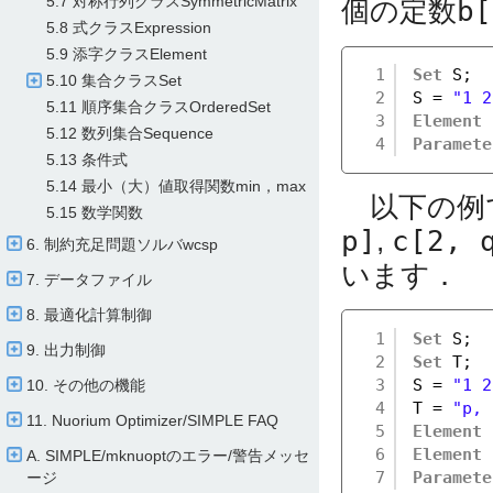
5.7 対称行列クラスSymmetricMatrix
個の定数
b[
5.8 式クラスExpression
5.9 添字クラスElement
1
Set
S;
5.10 集合クラスSet
2
S = 
"1 2
5.11 順序集合クラスOrderedSet
3
Element
5.12 数列集合Sequence
4
Paramete
5.13 条件式
5.14 最小（大）値取得関数min，max
以下の例で
5.15 数学関数
p]
,
c[2, 
6. 制約充足問題ソルバwcsp
います．
7. データファイル
8. 最適化計算制御
1
Set
S;
9. 出力制御
2
Set
T;
3
S = 
"1 2
10. その他の機能
4
T = 
"p, 
11. Nuorium Optimizer/​SIMPLE FAQ
5
Element
6
Element
A. SIMPLE/​mknuoptのエラー/​警告メッセ
7
Paramete
ージ