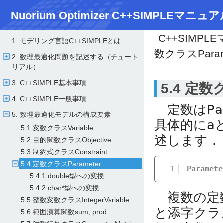
Nuorium Optimizer C++SIMPLEマニュア
C++SIMPL
1. モデリング言語C++SIMPLEとは
数クラスParam
2. 数理最適化問題を記述する（チュート
リアル）
3. C++SIMPLE基本事項
5.4 定数
4. C++SIMPLE一般事項
定数は
Pa
5. 数理最適化モデルの構成要素
具体的に
a
5.1 変数クラスVariable
述します．
5.2 目的関数クラスObjective
5.3 制約式クラスConstraint
5.4 定数クラスParameter
1
Paramete
5.4.1 double型への変換
5.4.2 char*型への変換
複数の定
5.5 整数変数クラスIntegerVariable
と添字クラ
5.6 範囲演算関数sum, prod