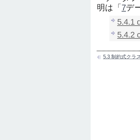
明は「
7
デ
5.4.
5.4.
5.3 制約式クラスCo