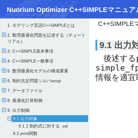
Nuorium Optimizer C++SIMPLEマニュア
C++SIMPL
1. モデリング言語C++SIMPLEとは
2. 数理最適化問題を記述する（チュート
リアル）
9.1 出力
3. C++SIMPLE基本事項
後述する
4. C++SIMPLE一般事項
simple_f
5. 数理最適化モデルの構成要素
情報を適宜
6. 制約充足問題ソルバwcsp
7. データファイル
8. 最適化計算制御
9. 出力制御
9.1 出力対象
9.1.1 制約式に対する .val
9.2 print関数