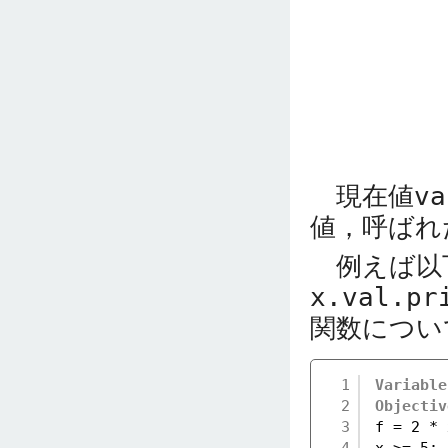
現在値
va
値，呼ばれ
例えば以
x.val.pr
関数につい
1
Variable
2
Objectiv
3
f = 2 * 
4
x >= 5; 