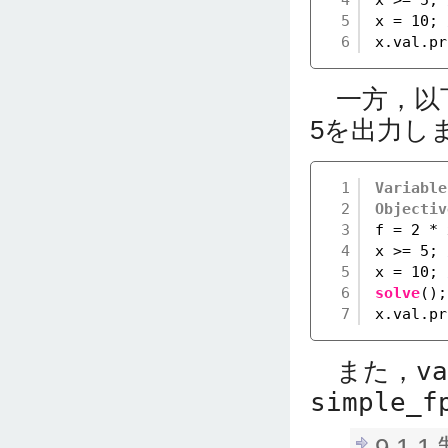
5
x = 10; 
6
x.val.pr
一方，以
5を出力し
1
Variable
2
Objectiv
3
f = 2 * 
4
x >= 5; 
5
x = 10; 
6
solve
();
7
x.val.pr
また，
va
simple_f