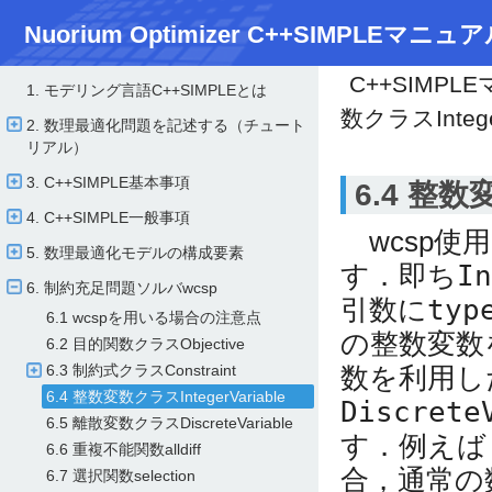
Nuorium Optimizer C++SIMPLEマニュア
C++SIMPL
1. モデリング言語C++SIMPLEとは
数クラスInteger
2. 数理最適化問題を記述する（チュート
リアル）
3. C++SIMPLE基本事項
6.4 整数変
4. C++SIMPLE一般事項
wcsp使
5. 数理最適化モデルの構成要素
す．即ち
In
6. 制約充足問題ソルバwcsp
引数に
typ
6.1 wcspを用いる場合の注意点
の整数変数
6.2 目的関数クラスObjective
数を利用し
6.3 制約式クラスConstraint
6.4 整数変数クラスIntegerVariable
Discrete
6.5 離散変数クラスDiscreteVariable
す．例えば
6.6 重複不能関数alldiff
合，通常の
6.7 選択関数selection