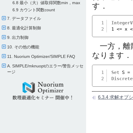
6.8 最小（大）値取得関数min，max
す．
6.9 カウント関数count
7. データファイル
1
IntegerV
8. 最適化計算制御
2
1 <= x <
9. 出力制御
一方，離散
10. その他の機能
なります．
11. Nuorium Optimizer/​SIMPLE FAQ
A. SIMPLE/​mknuoptのエラー/​警告メッセ
ージ
1
Set
S = 
2
Discrete