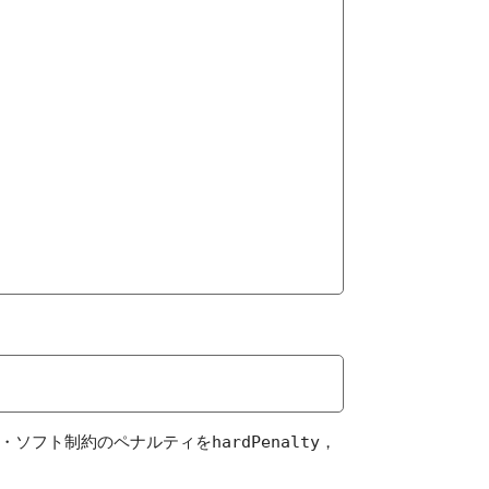
・ソフト制約のペナルティを
hardPenalty
，