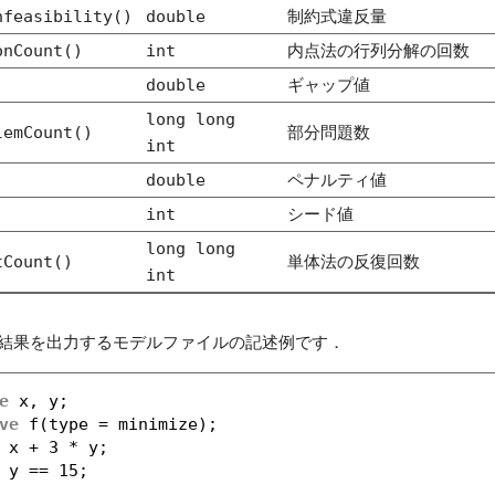
nfeasibility()
double
制約式違反量
onCount()
int
内点法の行列分解の回数
double
ギャップ値
long long
lemCount()
部分問題数
int
double
ペナルティ値
)
int
シード値
long long
tCount()
単体法の反復回数
int
結果を出力するモデルファイルの記述例です．
e
x, y;
ve
f(type = minimize);
 x + 3 * y;
 y == 15;