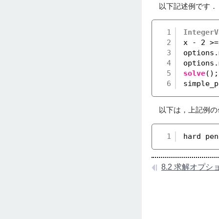
以下記述例です．
1
IntegerV
2
x - 2 >=
3
options.
4
options.
5
solve
();
6
simple_p
以下は，上記例の
1
hard pen
8.2 求解オプション