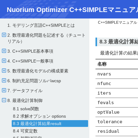
Nuorium Optimizer C++SIMPLEマニュア
C++SIMPLEマニュアル
1. モデリング言語C++SIMPLEとは
2. 数理最適化問題を記述する（チュート
8.3 最適化計算結果
リアル）
3. C++SIMPLE基本事項
最適化計算の結果はr
4. C++SIMPLE一般事項
名称
5. 数理最適化モデルの構成要素
nvars
6. 制約充足問題ソルバwcsp
nfunc
7. データファイル
iters
8. 最適化計算制御
fevals
8.1 solve関数
optValue
8.2 求解オプション options
tolerance
8.3 最適化計算結果result
8.4 可変定数
residual