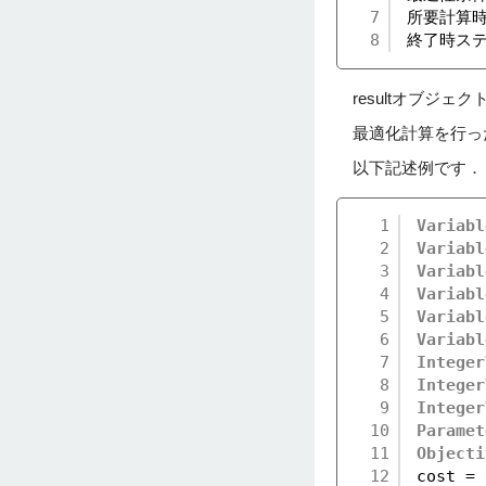
7
所要計算時間
8
終了時ステ
resultオブジ
最適化計算を行っ
以下記述例です．
1
Variabl
2
Variabl
3
Variabl
4
Variabl
5
Variabl
6
Variabl
7
Integer
8
Integer
9
Integer
10
Paramet
11
Objecti
12
cost = 