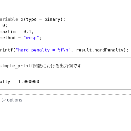
ariable
x(type = binary);
 0;
maxtim = 0.1;
method = 
"wcsp"
;
rintf(
"hard penalty = %f\n"
, result.hardPenalty);
simple_printf
関数における出力例です．
alty = 1.000000
 options