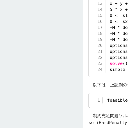
13
x + y +
14
5 * x +
15
0 <= s1
16
0 <= s2
17
-M * de
18
-M * de
19
-M * de
20
options
21
options
22
options
23
solve
()
24
simple_
以下は，上記例の
1
feasible
制約充足問題ソルバ
semiHardPenalty