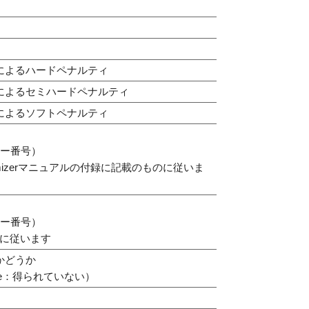
によるハードペナルティ
によるセミハードペナルティ
によるソフトペナルティ
ラー番号）
ptimizerマニュアルの付録に記載のものに従いま
ラー番号）
に従います
かどうか
lse：得られていない）