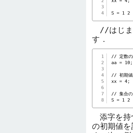
2
xx = 4;
3
4
S = 1 2 
//
はじ
す．
1
// 定数
2
aa = 10;
3
4
// 初期
5
xx = 4;
6
7
// 集合
8
S = 1 2 
添字を持
の初期値を