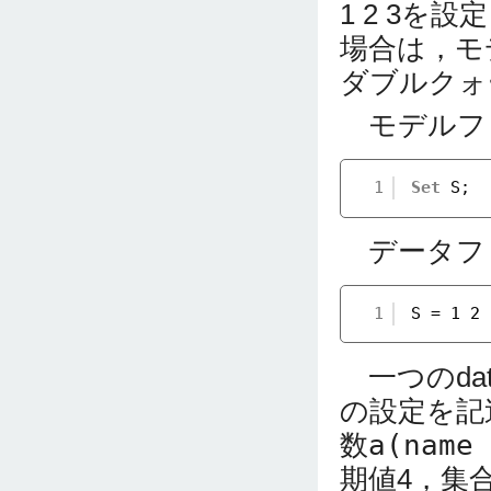
1 2 3
場合は，モ
ダブルクォ
モデルフ
1
Set
S;
データファ
1
S = 1 2 
一つのda
の設定を記
数
a(name 
期値4，集合