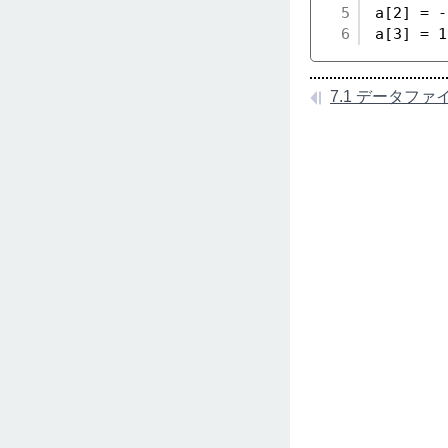
5
a[2] = -
6
a[3] = 1
7.1 データフ