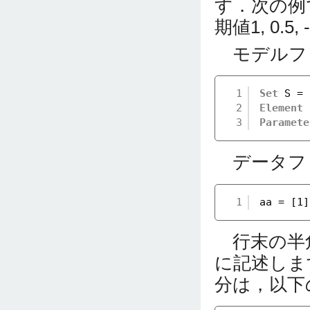
す．次の例
期値1, 0.
モデルフ
1
Set
S = 
2
Element
3
Paramete
データファ
1
aa = [1]
行末の半角
に記述しま
分は，以下