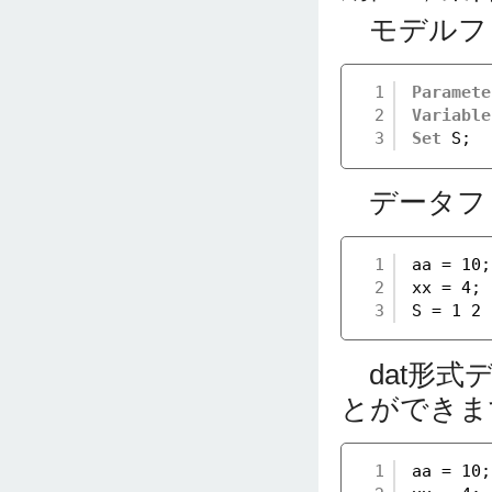
モデルフ
1
Paramete
2
Variable
3
Set
S;
データファ
1
aa = 10;
2
xx = 4;
3
S = 1 2 
dat形式
とができま
1
aa = 10;