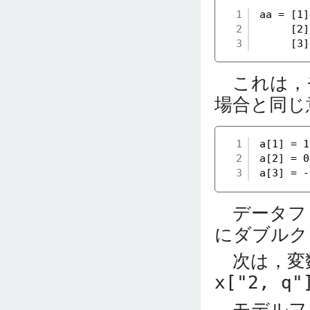
1
aa = [1]
2
[2]
3
[3]
これは，
場合と同じ
1
a[1] = 1
2
a[2] = 0
3
a[3] = -
データフ
にダブルク
次は，変
x["2, q"
モデルフ