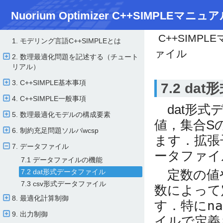
Nuorium Optimizer C++SIMPLEマニュア
C++SIMPL
1. モデリング言語C++SIMPLEとは
ァイル
2. 数理最適化問題を記述する（チュート
リアル）
3. C++SIMPLE基本事項
7.2 d
4. C++SIMPLE一般事項
dat形式
5. 数理最適化モデルの構成要素
値，集合S
6. 制約充足問題ソルバwcsp
ます．拡張子
7. データファイル
ータファイ
7.1 データファイルの機能
定数の値
7.2 dat形式データファイル
7.3 csv形式データファイル
数によって
8. 最適化計算制御
す．特に
na
9. 出力制御
イルで定義