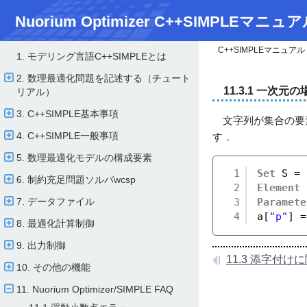
Nuorium Optimizer C++SIMPLEマニュア
C++SIMPLEマニュアル
1. モデリング言語C++SIMPLEとは
2. 数理最適化問題を記述する（チュート
11.3.1 一次元の
リアル）
3. C++SIMPLE基本事項
文字列が集合の要
4. C++SIMPLE一般事項
す．
5. 数理最適化モデルの構成要素
1
Set
S = 
6. 制約充足問題ソルバwcsp
2
Element
7. データファイル
3
Paramete
4
a[
"p"
] =
8. 最適化計算制御
9. 出力制御
11.3 添字付
10. その他の機能
11. Nuorium Optimizer/​SIMPLE FAQ