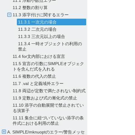
11.1 浮動小数点エラー
11.2 整数の割り算
11.3 添字付けに関するエラー
11.3.1 一次元の場合
11.3.2 二次元の場合
11.3.3 三次元以上の場合
11.3.4 一時オブジェクトの利用の
禁止
11.4 for文内部における宣言
11.5 宣言の引数にSIMPLEオブジェク
トを含んだ式を入れる
11.6 複数の代入の禁止
11.7 .val と定義域外エラー
11.8 両辺が定数で満たされない制約式
11.9 定数および式の漸化式の禁止
11.10 添字の自動展開で禁止されてい
る演算子
11.11 集合に紐づいていない添字の条
件式における利用の禁止
A. SIMPLE/​mknuoptのエラー/​警告メッセ