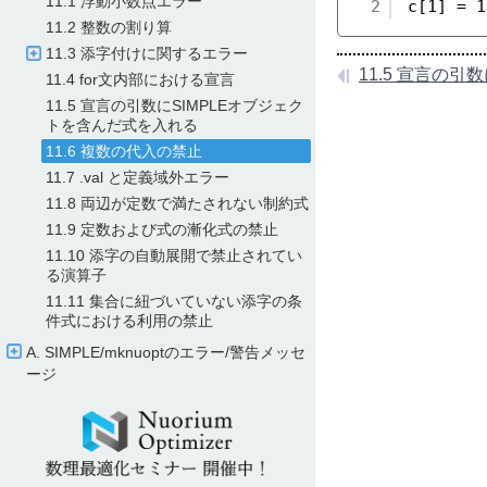
11.1 浮動小数点エラー
2
c[1] = 1
11.2 整数の割り算
11.3 添字付けに関するエラー
11.4 for文内部における宣言
11.5 宣言の引数にSIMPLEオブジェク
トを含んだ式を入れる
11.6 複数の代入の禁止
11.7 .val と定義域外エラー
11.8 両辺が定数で満たされない制約式
11.9 定数および式の漸化式の禁止
11.10 添字の自動展開で禁止されてい
る演算子
11.11 集合に紐づいていない添字の条
件式における利用の禁止
A. SIMPLE/​mknuoptのエラー/​警告メッセ
ージ