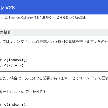
ル V28
11. Nuorium Optimizer/​SIMPLE FAQ
11.6 複数の代入の禁止
入の禁止
 においては，カンマ「,」は条件式という特別な意味を持ちます．そ
r
c(index=i);
, c[2] = 2;
たい場合は二文に分ける必要があります．セミコロン「;」で区
を一行におさめている例です．
r
c(index=i);