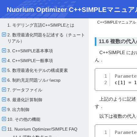
Nuorium Optimizer C++SIMPLEマニュア
C++SIMPLEマニュアル
1. モデリング言語C++SIMPLEとは
2. 数理最適化問題を記述する（チュート
11.6 複数の代
リアル）
3. C++SIMPLE基本事項
C++SIMPLE
ん．
4. C++SIMPLE一般事項
5. 数理最適化モデルの構成要素
1
Paramete
6. 制約充足問題ソルバwcsp
2
c[1] = 1
7. データファイル
上記のように記述し
8. 最適化計算制御
す．
9. 出力制御
以下は複数の代入
10. その他の機能
11. Nuorium Optimizer/​SIMPLE FAQ
1
Paramete