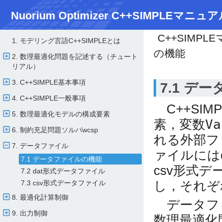
Nuorium Optimizer C++SIMPLEマニュア
C++SIMPL
1. モデリング言語C++SIMPLEとは
の機能
2. 数理最適化問題を記述する（チュート
リアル）
3. C++SIMPLE基本事項
7.1 デ
4. C++SIMPLE一般事項
C++SIM
5. 数理最適化モデルの構成要素
素，変数
Va
6. 制約充足問題ソルバwcsp
れる外部フ
7. データファイル
ァイルにはd
7.1 データファイルの機能
csv形式デ
7.2 dat形式データファイル
し，それぞ
7.3 csv形式データファイル
8. 最適化計算制御
データフ
9. 出力制御
数理最適化