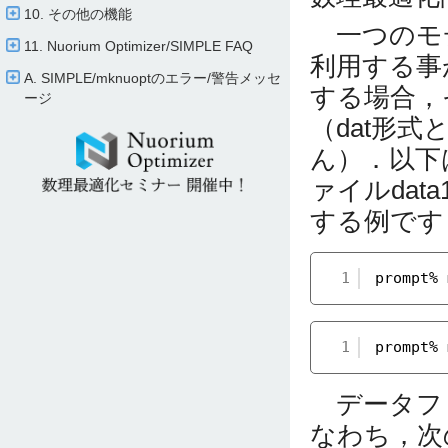
10. その他の機能
一つのモ
11. Nuorium Optimizer/​SIMPLE FAQ
利用する事
A. SIMPLE/​mknuoptのエラー/​警告メッセ
する場合，
ージ
（dat形
ん）．以下は
ァイルdata
する例です（
1
prompt% 
1
prompt% 
データフ
なわち，次