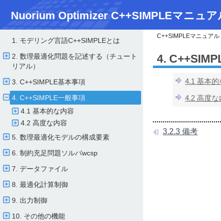
Nuorium Optimizer C++SIMPLEマニュア
C++SIMPLEマニュアル
1. モデリング言語C++SIMPLEとは
2. 数理最適化問題を記述する（チュート
4. C++SI
リアル）
4.1 基本
3. C++SIMPLE基本事項
4. C++SIMPLE一般事項
4.2 高度
4.1 基本的な内容
4.2 高度な内容
3.2.3 備考
5. 数理最適化モデルの構成要素
6. 制約充足問題ソルバwcsp
7. データファイル
8. 最適化計算制御
9. 出力制御
10. その他の機能