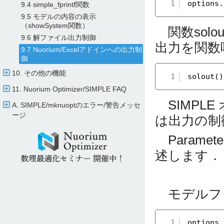
1
options.
9.4 simple_fprintf関数
9.5 モデルの内容の表示
（showSystem関数）
関数solou
9.6 解ファイル出力制御
出力を関数
9.7 Nuorium/​Excelアドインへの出力制
御
10. その他の機能
1
solout()
11. Nuorium Optimizer/​SIMPLE FAQ
SIMPLE 
A. SIMPLE/​mknuoptのエラー/​警告メッセ
ージ
は出力の制
Parame
述します．
モデルフ
1
options.