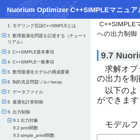
Nuorium Optimizer C++SIMPLEマニュア
C++SIMPL
1. モデリング言語C++SIMPLEとは
への出力制御
2. 数理最適化問題を記述する（チュート
リアル）
3. C++SIMPLE基本事項
9.7 Nu
4. C++SIMPLE一般事項
求解オプショ
5. 数理最適化モデルの構成要素
の出力を制
6. 制約充足問題ソルバwcsp
以下のよ
7. データファイル
ができます
8. 最適化計算制御
9. 出力制御
9.1 出力対象
モデルフ
9.2 print関数
9.3 simple_printf関数