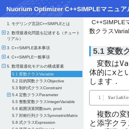
Nuorium Optimizer C++SIMPLEマニュア
C++SIMPL
1. モデリング言語C++SIMPLEとは
数クラスVariab
2. 数理最適化問題を記述する（チュート
リアル）
3. C++SIMPLE基本事項
5.1 変数ク
4. C++SIMPLE一般事項
変数は
Va
5. 数理最適化モデルの構成要素
体的に
x
と
5.1 変数クラスVariable
します．
5.2 目的関数クラスObjective
5.3 制約式クラスConstraint
5.4 定数クラスParameter
1
Variable
5.5 整数変数クラスIntegerVariable
5.6 範囲演算関数sum, prod
複数の変
5.7 対称行列クラスSymmetricMatrix
と添字クラ
5.8 式クラスExpression