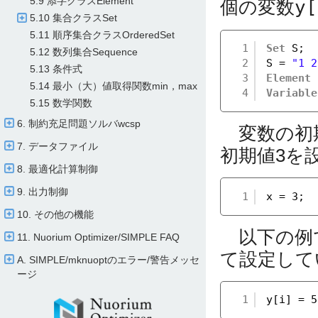
5.9 添字クラスElement
個の変数
y[
5.10 集合クラスSet
5.11 順序集合クラスOrderedSet
1
Set
S;
5.12 数列集合Sequence
2
S = 
"1 2
5.13 条件式
3
Element
5.14 最小（大）値取得関数min，max
4
Variable
5.15 数学関数
6. 制約充足問題ソルバwcsp
変数の初期
7. データファイル
初期値3を
8. 最適化計算制御
9. 出力制御
1
x = 3;
10. その他の機能
以下の例
11. Nuorium Optimizer/​SIMPLE FAQ
て設定して
A. SIMPLE/​mknuoptのエラー/​警告メッセ
ージ
1
y[i] = 5