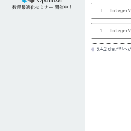
1
IntegerV
1
IntegerV
5.4.2 char*型