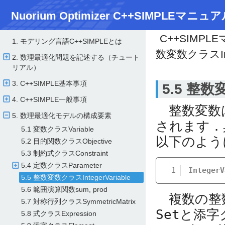
Nuorium Optimizer C++SIMPLEマニュア
C++SIMPL
1. モデリング言語C++SIMPLEとは
数変数クラスInte
2. 数理最適化問題を記述する（チュート
リアル）
3. C++SIMPLE基本事項
5.5 整数変
4. C++SIMPLE一般事項
整数変数
5. 数理最適化モデルの構成要素
されます．
5.1 変数クラスVariable
以下のよう
5.2 目的関数クラスObjective
5.3 制約式クラスConstraint
5.4 定数クラスParameter
1
IntegerV
5.5 整数変数クラスIntegerVariable
5.6 範囲演算関数sum, prod
複数の整数
5.7 対称行列クラスSymmetricMatrix
Set
と添字
5.8 式クラスExpression