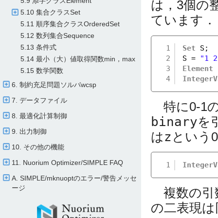
5.9 添字クラスElement
は，3個の
5.10 集合クラスSet
ています．
5.11 順序集合クラスOrderedSet
5.12 数列集合Sequence
5.13 条件式
1
Set
S;
2
S = 
"1 2
5.14 最小（大）値取得関数min，max
3
Element
5.15 数学関数
4
IntegerV
6. 制約充足問題ソルバwcsp
7. データファイル
特に0-1
8. 最適化計算制御
binary
を
9. 出力制御
は
z
という
10. その他の機能
11. Nuorium Optimizer/​SIMPLE FAQ
1
IntegerV
A. SIMPLE/​mknuoptのエラー/​警告メッセ
ージ
複数の引数
の二表現は