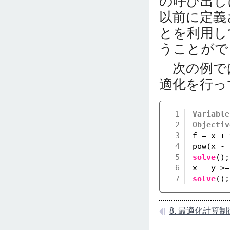
の呼び出し
以前に定義
とを利用し
うことがで
次の例で
適化を行っ
1
Variable
2
Objectiv
3
f = x + 
4
pow(x - 
5
solve
();
6
x - y >=
7
solve
();
8. 最適化計算制