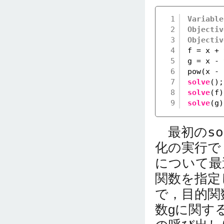
1
Variable
2
Objectiv
3
Objectiv
4
f = x + 
5
g = x - 
6
pow(x - 
7
solve
();
8
solve
(f)
9
solve
(g)
最初の
so
化の実行で
について最
関数を指定
で，目的関
数gに関す