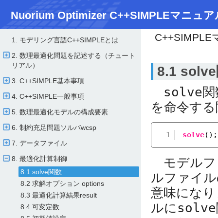
Nuorium Optimizer C++SIMPLEマニュア
C++SIMPL
1. モデリング言語C++SIMPLEとは
2. 数理最適化問題を記述する（チュート
リアル）
8.1 sol
3. C++SIMPLE基本事項
solve
関
4. C++SIMPLE一般事項
を命令する
5. 数理最適化モデルの構成要素
6. 制約充足問題ソルバwcsp
1
solve
();
7. データファイル
8. 最適化計算制御
モデルフ
8.1 solve関数
ルファイル
8.2 求解オプション options
意味になり
8.3 最適化計算結果result
ルに
solve
8.4 可変定数