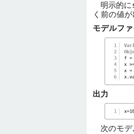
明示的に
く前の値が
モデルファ
1
Var
2
Obj
3
f =
4
x >
5
x =
6
x.v
出力
1
x=1
次のモデ