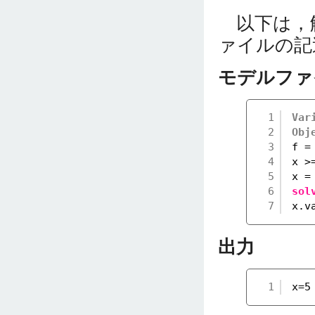
以下は，
ァイルの記
モデルファ
1
Var
2
Obj
3
f =
4
x >
5
x =
6
sol
7
x.v
出力
1
x=5