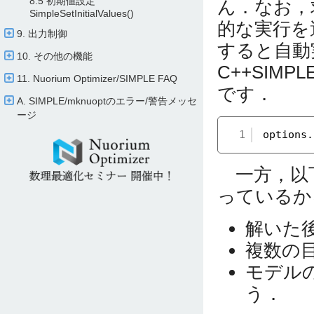
8.5 初期値設定
ん．なお，
SimpleSetInitialValues()
的な実行を
9. 出力制御
すると自動
10. その他の機能
C++SIM
11. Nuorium Optimizer/​SIMPLE FAQ
です．
A. SIMPLE/​mknuoptのエラー/​警告メッセ
ージ
1
options.
一方，以下
っているか
解いた
複数の
モデル
う．