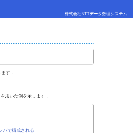
株式会社NTTデータ数理システム
します．
)
を用いた例を示します．
のメンバで構成される