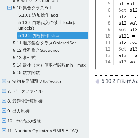
5.9 添字クラスElement
5
a1.val.
5.10 集合クラスSet
6
Set
a12
5.10.1 追加操作 add
7
a12 = a
5.10.2 自動代入の禁止 lock()/​
8
a12.val
unlock()
9
Set
a12
5.10.3 切断操作 slice
10
a121 = 
11
a121.va
5.11 順序集合クラスOrderedSet
12
Set
a13
5.12 数列集合Sequence
13
a13 = a
5.13 条件式
14
a13.val
5.14 最小（大）値取得関数min，max
5.15 数学関数
5.10.2 自動代入の禁
6. 制約充足問題ソルバwcsp
7. データファイル
8. 最適化計算制御
9. 出力制御
10. その他の機能
11. Nuorium Optimizer/​SIMPLE FAQ