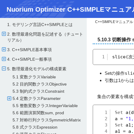
Nuorium Optimizer C++SIMPLEマニュア
C++SIMPLEマニュアル
1. モデリング言語C++SIMPLEとは
2. 数理最適化問題を記述する（チュート
5.10.3 切断操作 s
リアル）
3. C++SIMPLE基本事項
1
slice(次
4. C++SIMPLE一般事項
5. 数理最適化モデルの構成要素
Setの操作
sli
5.1 変数クラスVariable
引数は1から
5.2 目的関数クラスObjective
5.3 制約式クラスConstraint
集合の要素を構成
5.4 定数クラスParameter
5.5 整数変数クラスIntegerVariable
1
Set
a(d
5.6 範囲演算関数sum, prod
2
a = 
"1,
5.7 対称行列クラスSymmetricMatrix
3
Set
a1;
5.8 式クラスExpression
4
a1 = a.