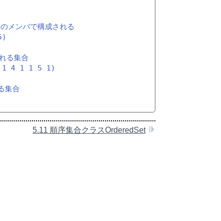
 番目のメンバで構成される
5)
される集合
 1 4 1 1 5 1)
れる集合
5.11 順序集合クラスOrderedSet