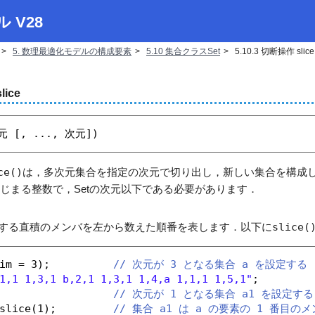
ル V28
5. 数理最適化モデルの構成要素
5.10 集合クラスSet
5.10.3 切断操作 slice
lice
元 [, ..., 次元])
ce()
は，多次元集合を指定の次元で切り出し，新しい集合を構成
はじまる整数で，Setの次元以下である必要があります．
する直積のメンバを左から数えた順番を表します．以下に
slice(
im = 3);          
// 次元が 3 となる集合 a を設定する
1,1 1,3,1 b,2,1 1,3,1 1,4,a 1,1,1 1,5,1"
;
                  
// 次元が 1 となる集合 a1 を設定する
slice(1);         
// 集合 a1 は a の要素の 1 番目