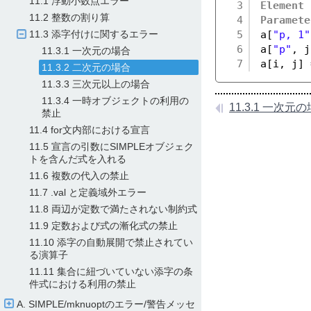
11.1 浮動小数点エラー
3
Element
11.2 整数の割り算
4
Paramete
5
a[
"p, 1"
11.3 添字付けに関するエラー
6
a[
"p"
, j
11.3.1 一次元の場合
7
a[i, j] 
11.3.2 二次元の場合
11.3.3 三次元以上の場合
11.3.4 一時オブジェクトの利用の
11.3.1 一次元
禁止
11.4 for文内部における宣言
11.5 宣言の引数にSIMPLEオブジェク
トを含んだ式を入れる
11.6 複数の代入の禁止
11.7 .val と定義域外エラー
11.8 両辺が定数で満たされない制約式
11.9 定数および式の漸化式の禁止
11.10 添字の自動展開で禁止されてい
る演算子
11.11 集合に紐づいていない添字の条
件式における利用の禁止
A. SIMPLE/​mknuoptのエラー/​警告メッセ