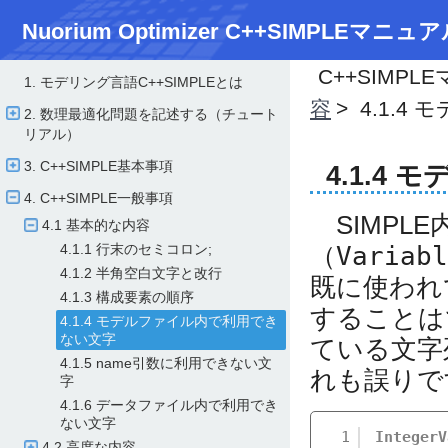
Nuorium Optimizer C++SIMPLEマニュア
C++SIMPL
1. モデリング言語C++SIMPLEとは
容
4.1.
2. 数理最適化問題を記述する（チュート
リアル）
3. C++SIMPLE基本事項
4.1.4
4. C++SIMPLE一般事項
SIMPL
4.1 基本的な内容
4.1.1 行末のセミコロン;
（
Variabl
4.1.2 半角空白文字と改行
既に使われ
4.1.3 構成要素の順序
することは
4.1.4 モデルファイル内で利用でき
ない文字
ている文字
4.1.5 name引数に利用できない文
れも誤りで
字
4.1.6 データファイル内で利用でき
ない文字
1
IntegerV
4.2 高度な内容