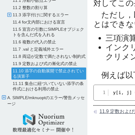
11.1 浮動小数点エラー
対してこの
11.2 整数の割り算
ただし，以
11.3 添字付けに関するエラー
11.4 for文内部における宣言
とはできな
11.5 宣言の引数にSIMPLEオブジェク
トを含んだ式を入れる
三項演算
11.6 複数の代入の禁止
インク
11.7 .val と定義域外エラー
クリメ
11.8 両辺が定数で満たされない制約式
11.9 定数および式の漸化式の禁止
11.10 添字の自動展開で禁止されてい
例えば以
る演算子
11.11 集合に紐づいていない添字の条
件式における利用の禁止
1
y[i, j] 
A. SIMPLE/​mknuoptのエラー/​警告メッセ
ージ
11.9 定数お