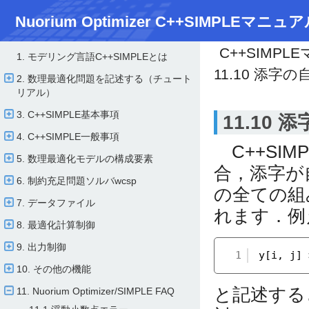
Nuorium Optimizer C++SIMPLEマニュア
C++SIMPL
1. モデリング言語C++SIMPLEとは
11.10 添
2. 数理最適化問題を記述する（チュート
リアル）
3. C++SIMPLE基本事項
11.10
4. C++SIMPLE一般事項
C++SI
5. 数理最適化モデルの構成要素
合，添字が
6. 制約充足問題ソルバwcsp
の全ての組
7. データファイル
れます．例
8. 最適化計算制御
9. 出力制御
1
y[i, j] 
10. その他の機能
と記述すると
11. Nuorium Optimizer/​SIMPLE FAQ