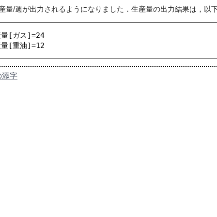
量/週が出力されるようになりました．生産量の出力結果は，以
量[ガス]=24
量[重油]=12
の添字