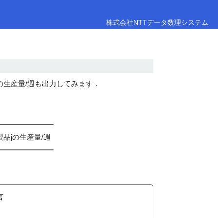
株式会社NTTデータ数理システム
の生産量/週も出力してみます．
製品jの生産量/週
言