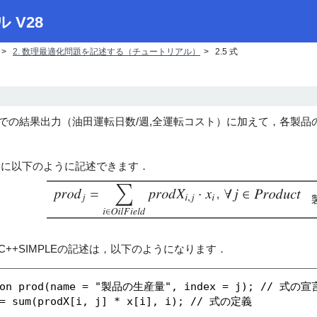
ル V28
2. 数理最適化問題を記述する（チュートリアル）
2.5 式
の結果出力（油田運転日数/週,全運転コスト）に加えて，各製品
に以下のように記述できます．
,
++SIMPLEの記述は，以下のようになります．
ion prod(name = "製品の生産量", index = j); // 式の宣
 = sum(prodX[i, j] * x[i], i); // 式の定義