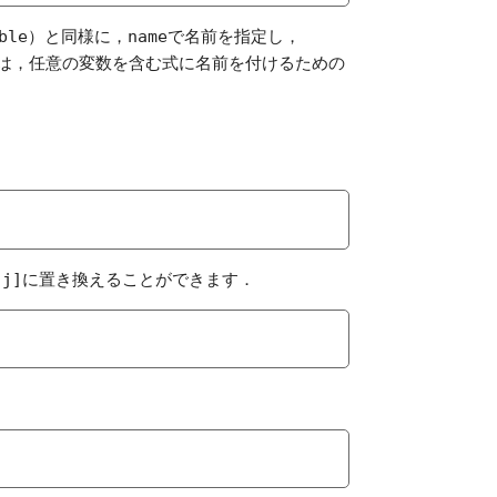
ble
）と同様に，
name
で名前を指定し，
は，任意の変数を含む式に名前を付けるための
[j]
に置き換えることができます．