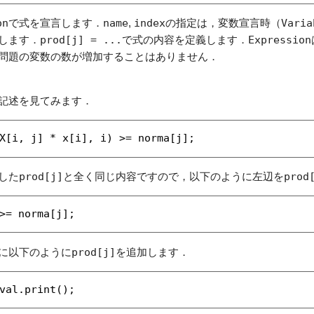
on
で式を宣言します．
name
,
index
の指定は，変数宣言時（
Varia
します．
prod[j] = ...
で式の内容を定義します．
Expression
問題の変数の数が増加することはありません．
記述を見てみます．
X[i, j] * x[i], i) >= norma[j];
した
prod[j]
と全く同じ内容ですので，以下のように左辺を
prod
>= norma[j];
に以下のように
prod[j]
を追加します．
val.print();