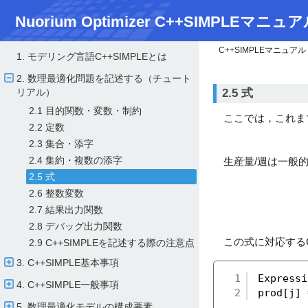
Nuorium Optimizer C++SIMPLEマニュア
C++SIMPLEマニュアル
1. モデリング言語C++SIMPLEとは
2. 数理最適化問題を記述する（チュート
2.5 式
リアル）
2.1 目的関数・変数・制約
ここでは，これまで
2.2 定数
2.3 集合・添字
2.4 集約・複数の添字
生産量/週は一般的
2.5 式
2.6 整数変数
2.7 結果出力関数
2.8 デバッグ出力関数
この式に対応するC
2.9 C++SIMPLEを記述する際の注意点
3. C++SIMPLE基本事項
1
Express
4. C++SIMPLE一般事項
2
prod[j]
5. 数理最適化モデルの構成要素