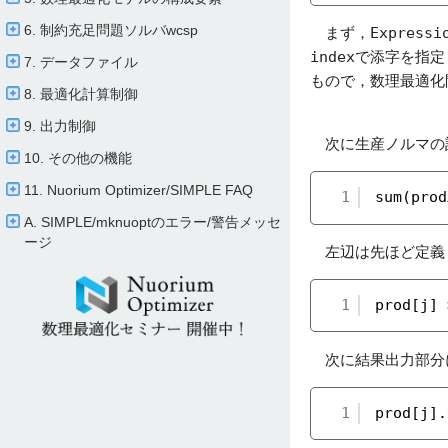
6. 制約充足問題ソルバwcsp
まず，
Expressi
index
で添字を指定
7. データファイル
もので，数理最適化
8. 最適化計算制御
9. 出力制御
次に生産ノルマの
10. その他の機能
11. Nuorium Optimizer/​SIMPLE FAQ
1
sum(prod
A. SIMPLE/​mknuoptのエラー/​警告メッセ
ージ
左辺は先ほど定義
1
prod[j] 
次に結果出力部分
1
prod[j].