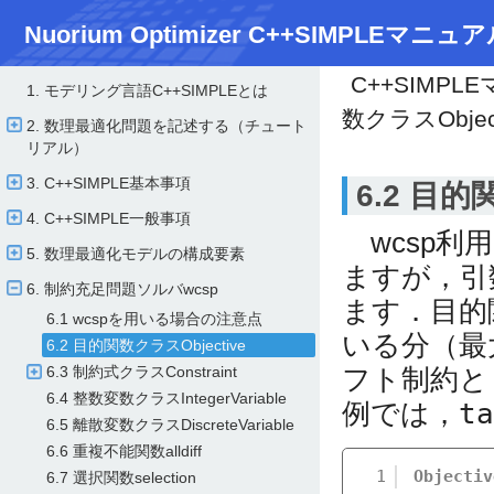
Nuorium Optimizer C++SIMPLEマニュア
C++SIMPL
1. モデリング言語C++SIMPLEとは
数クラスObject
2. 数理最適化問題を記述する（チュート
リアル）
3. C++SIMPLE基本事項
6.2 目的
4. C++SIMPLE一般事項
wcsp利
5. 数理最適化モデルの構成要素
ますが，引
6. 制約充足問題ソルバwcsp
ます．目的
6.1 wcspを用いる場合の注意点
いる分（最
6.2 目的関数クラスObjective
フト制約と
6.3 制約式クラスConstraint
6.4 整数変数クラスIntegerVariable
例では，
ta
6.5 離散変数クラスDiscreteVariable
6.6 重複不能関数alldiff
1
Objectiv
6.7 選択関数selection