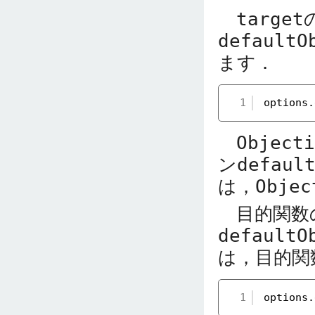
target
defaultO
ます．
1
options.
Objecti
ン
defaul
は，
Objec
目的関数
defaultO
は，目的関
1
options.