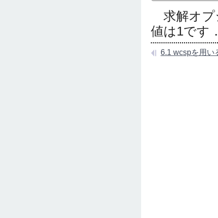
求解オプ
値は1です
6.1 wcspを