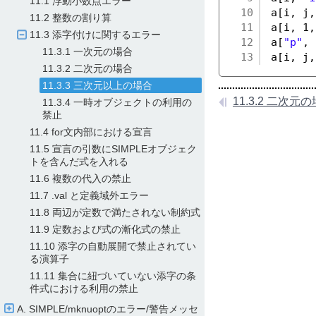
11.1 浮動小数点エラー
10
a[i, j,
11.2 整数の割り算
11
a[i, 1,
11.3 添字付けに関するエラー
12
a[
"p"
, 
11.3.1 一次元の場合
13
a[i, j,
11.3.2 二次元の場合
11.3.3 三次元以上の場合
11.3.2 二次元
11.3.4 一時オブジェクトの利用の
禁止
11.4 for文内部における宣言
11.5 宣言の引数にSIMPLEオブジェク
トを含んだ式を入れる
11.6 複数の代入の禁止
11.7 .val と定義域外エラー
11.8 両辺が定数で満たされない制約式
11.9 定数および式の漸化式の禁止
11.10 添字の自動展開で禁止されてい
る演算子
11.11 集合に紐づいていない添字の条
件式における利用の禁止
A. SIMPLE/​mknuoptのエラー/​警告メッセ