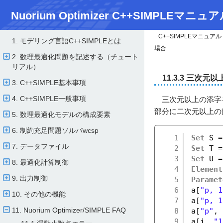
Nuorium Optimizer C++SIMPLEマニュア
C++SIMPLEマニュアル
1. モデリング言語C++SIMPLEとは
場合
2. 数理最適化問題を記述する（チュート
リアル）
11.3.3 三次元
3. C++SIMPLE基本事項
4. C++SIMPLE一般事項
三次元以上の添字
部分に二次元以上の
5. 数理最適化モデルの構成要素
6. 制約充足問題ソルバwcsp
1
Set
S =
7. データファイル
2
Set
T =
3
Set
U =
8. 最適化計算制御
4
Element
9. 出力制御
5
Paramet
6
a[
"p, 1
10. その他の機能
7
a[
"p, 1
11. Nuorium Optimizer/​SIMPLE FAQ
8
a[
"p"
, 
9
a[i, 
"1