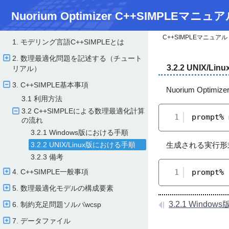
Nuorium Optimizer C++SIMPLEマニュア
C++SIMPLEマニュアル
1. モデリング言語C++SIMPLEとは
2. 数理最適化問題を記述する（チュート
3.2.2 UNIX/
リアル）
3. C++SIMPLE基本事項
Nuorium Opt
3.1 利用方法
3.2 C++SIMPLEによる数理最適化計算
1
prompt
の流れ
3.2.1 Windows版における手順
生成される実行形式
3.2.2 UNIX/​Linux版における手順
3.2.3 備考
4. C++SIMPLE一般事項
1
prompt
5. 数理最適化モデルの構成要素
3.2.1 Wind
6. 制約充足問題ソルバwcsp
7. データファイル