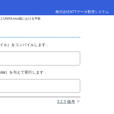
株式会社NTTデータ数理システム
2.2 UNIX/​Linux版における手順
pファイル）をコンパイルします．
dat）を与えて実行します．
3.2.3 備考