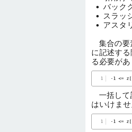
バック
スラッ
アスタ
集合の要素
に記述する
る必要があ
1
-1 <= z[
一括して
はいけませ
1
-1 <= z[