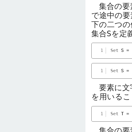
集合の要素
で途中の要
下の二つの
集合
S
を定
1
Set
S = 
1
Set
S = 
要素に文字
を用いるこ
1
Set
T = 
集合の要