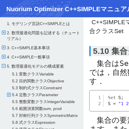
Nuorium Optimizer C++SIMPLEマニュア
C++SIMPL
1. モデリング言語C++SIMPLEとは
合クラスSet
2. 数理最適化問題を記述する（チュート
リアル）
3. C++SIMPLE基本事項
5.10 集
4. C++SIMPLE一般事項
集合は
Se
5. 数理最適化モデルの構成要素
では，自然数
5.1 変数クラスVariable
す．
5.2 目的関数クラスObjective
5.3 制約式クラスConstraint
5.4 定数クラスParameter
1
Set
S;
5.5 整数変数クラスIntegerVariable
2
S = 
"1 2
5.6 範囲演算関数sum, prod
5.7 対称行列クラスSymmetricMatrix
集合の要素
5.8 式クラスExpression