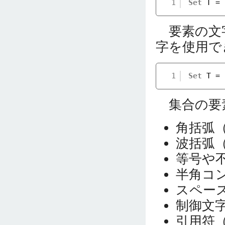
1
Set
T = 
要素の文
字を使用で
1
Set
T = 
集合の要
角括弧
波括弧
等号や
半角コン
スペー
制御文
引用符