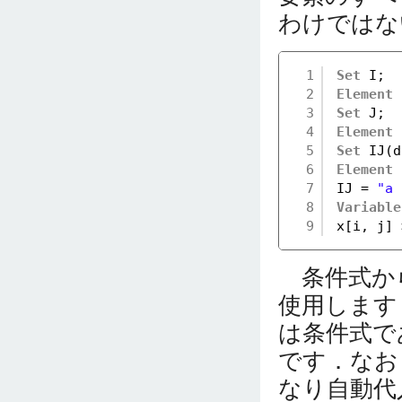
わけではな
1
Set
I;
2
Element
3
Set
J;
4
Element
5
Set
IJ(d
6
Element
7
IJ = 
"a 
8
Variable
9
x[i, j] 
条件式か
使用します
は条件式で
です．なお
なり自動代