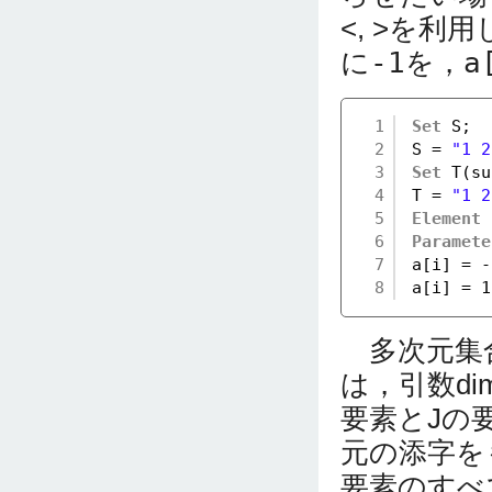
<, >を
に
-1
を，
a
1
Set
S;
2
S = 
"1 2
3
Set
T(su
4
T = 
"1 2
5
Element
6
Paramete
7
a[i] = -
8
a[i] = 1
多次元集合
は，引数d
要素とJの
元の添字を
要素のすべ