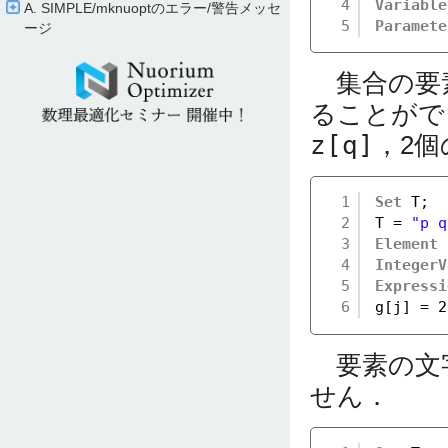
4
Variable
A. SIMPLE/​mknuoptのエラー/​警告メッセ
5
Paramete
ージ
集合の要素
ることがで
z[q]
，2個
1
Set
T;
2
T = 
"p q
3
Element
4
IntegerV
5
Expressi
6
g[j] = 2
要素の文
せん．