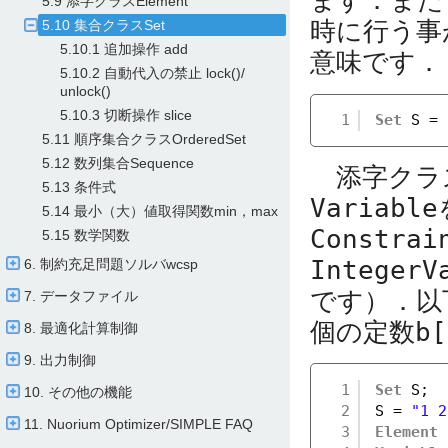
ます．また
5.9 添字クラスElement
時に行う事
5.10 集合クラスSet
5.10.1 追加操作 add
意味です．
5.10.2 自動代入の禁止 lock()/​
unlock()
5.10.3 切断操作 slice
1
Set
S = 
5.11 順序集合クラスOrderedSet
5.12 数列集合Sequence
添字クラ
5.13 条件式
Variable
5.14 最小（大）値取得関数min，max
Constrai
5.15 数学関数
IntegerV
6. 制約充足問題ソルバwcsp
です）．以
7. データファイル
個の定数
b[
8. 最適化計算制御
9. 出力制御
1
Set
S;
10. その他の機能
2
S = 
"1 2
11. Nuorium Optimizer/​SIMPLE FAQ
3
Element