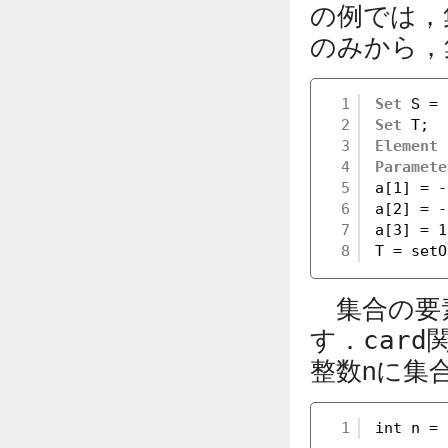
の例では，
のみから，
1
Set
S = 
2
Set
T;
3
Element
4
Paramete
5
a[1] = -
6
a[2] = -
7
a[3] = 1
8
T = setO
集合の要
す．
card
整数nに集
1
int n = 