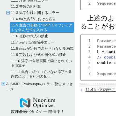
11.1 浮動小数点エラー
2
Sequence
11.2 整数の割り算
11.3 添字付けに関するエラー
上述のよう
11.4 for文内部における宣言
ることがお
11.5 宣言の引数にSIMPLEオブジェク
トを含んだ式を入れる
11.6 複数の代入の禁止
1
Paramete
11.7 .val と定義域外エラー
2
Paramete
11.8 両辺が定数で満たされない制約式
3
b = sum(
11.9 定数および式の漸化式の禁止
4
// dou
11.10 添字の自動展開で禁止されてい
5
double c
る演算子
6
11.11 集合に紐づいていない添字の条
7
Sequence
件式における利用の禁止
A. SIMPLE/​mknuoptのエラー/​警告メッセ
ージ
11.4 for文内