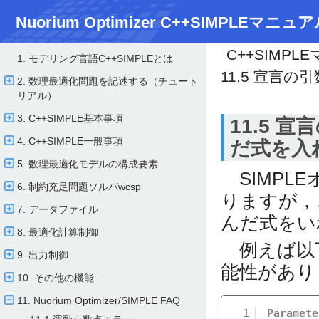
Nuorium Optimizer C++SIMPLEマニュア
C++SIMPL
1. モデリング言語C++SIMPLEとは
11.5 宣言
2. 数理最適化問題を記述する（チュート
リアル）
3. C++SIMPLE基本事項
11.5 
4. C++SIMPLE一般事項
だ式を入
5. 数理最適化モデルの構成要素
SIMPL
6. 制約充足問題ソルバwcsp
りますが，
7. データファイル
んだ式をい
8. 最適化計算制御
例えば以
9. 出力制御
能性があり
10. その他の機能
11. Nuorium Optimizer/​SIMPLE FAQ
1
Paramete