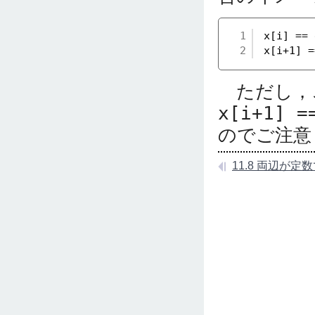
1
x[i] == 
2
x[i+1] =
ただし，
x[i+1] =
のでご注意
11.8 両辺が