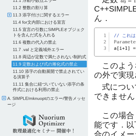
11.1 浮動小数点エラー
C++SIM
11.2 整数の割り算
11.3 添字付けに関するエラー
ん．
11.4 for文内部における宣言
11.5 宣言の引数にSIMPLEオブジェク
トを含んだ式を入れる
1
// これは
2
Paramete
11.6 複数の代入の禁止
3
a[i+1] =
11.7 .val と定義域外エラー
11.8 両辺が定数で満たされない制約式
このよう
11.9 定数および式の漸化式の禁止
11.10 添字の自動展開で禁止されてい
の外で実現
る演算子
11.11 集合に紐づいていない添字の条
式につい
件式における利用の禁止
できません
A. SIMPLE/​mknuoptのエラー/​警告メッセ
ージ
この場合，変
能です．以
合のイメー