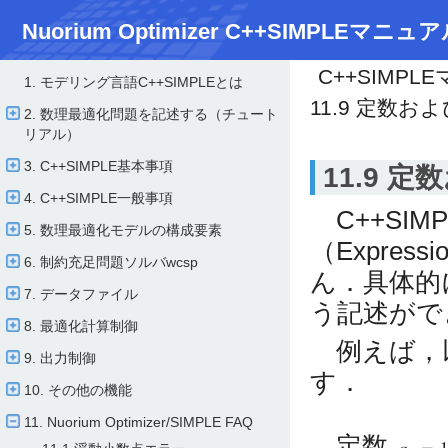
Nuorium Optimizer C++SIMPLEマニュア
C++SIMPL
1. モデリング言語C++SIMPLEとは
11.9 定数
2. 数理最適化問題を記述する（チュート
リアル）
3. C++SIMPLE基本事項
11.9 
4. C++SIMPLE一般事項
C++SIMP
5. 数理最適化モデルの構成要素
（Expre
6. 制約充足問題ソルバwcsp
ん．具体的
7. データファイル
う記述がで
8. 最適化計算制御
例えば，
9. 出力制御
す．
10. その他の機能
11. Nuorium Optimizer/​SIMPLE FAQ
定数