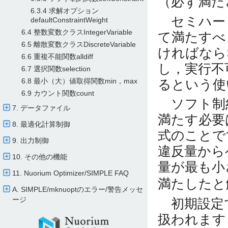
（必ず満た
6.3.4 求解オプション
セミハー
defaultConstraintWeight
6.4 整数変数クラスIntegerVariable
て満たすべ
6.5 離散変数クラスDiscreteVariable
ければなら
6.6 重複不能関数alldiff
し，実行不
6.7 選択関数selection
るという使
6.8 最小（大）値取得関数min，max
6.9 カウント関数count
ソフト制
7. データファイル
満たす必要
8. 最適化計算制御
式のことで
9. 出力制御
違反量から
10. その他の機能
量が最も小
11. Nuorium Optimizer/​SIMPLE FAQ
満たしたと
A. SIMPLE/​mknuoptのエラー/​警告メッセ
ージ
初期設定で
扱われます