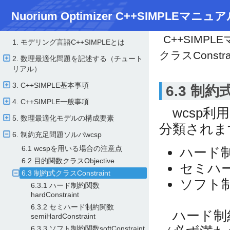
Nuorium Optimizer C++SIMPLEマニュア
C++SIMPL
1. モデリング言語C++SIMPLEとは
クラスConstra
2. 数理最適化問題を記述する（チュート
リアル）
3. C++SIMPLE基本事項
6.3 制約
4. C++SIMPLE一般事項
wcsp利
5. 数理最適化モデルの構成要素
分類されま
6. 制約充足問題ソルバwcsp
6.1 wcspを用いる場合の注意点
ハード
6.2 目的関数クラスObjective
セミハ
6.3 制約式クラスConstraint
ソフト
6.3.1 ハード制約関数
hardConstraint
6.3.2 セミハード制約関数
ハード制
semiHardConstraint
6.3.3 ソフト制約関数softConstraint